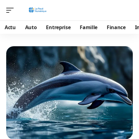
Actu
Auto
Entreprise
Famille
Finance
I