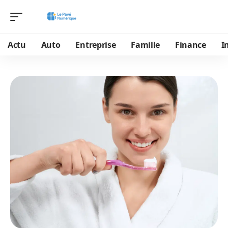
Actu
Auto
Entreprise
Famille
Finance
I