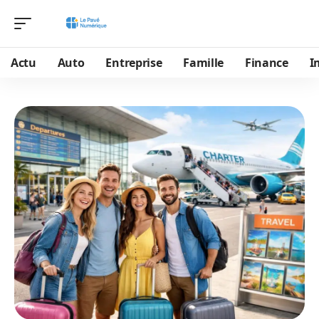
Actu
Auto
Entreprise
Famille
Finance
I