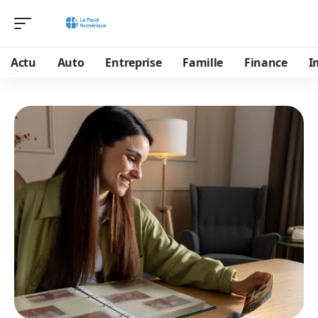
Actu
Auto
Entreprise
Famille
Finance
I