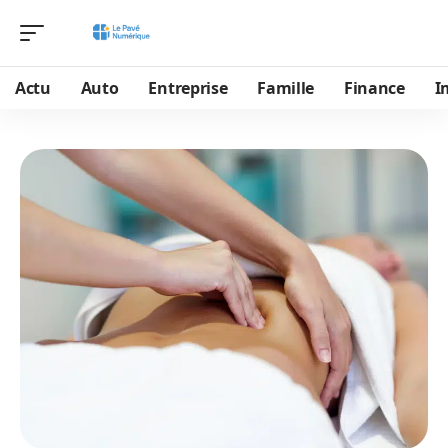
Actu
Auto
Entreprise
Famille
Finance
I