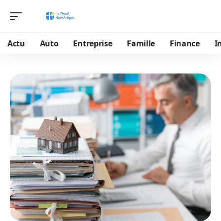
Actu
Auto
Entreprise
Famille
Finance
I