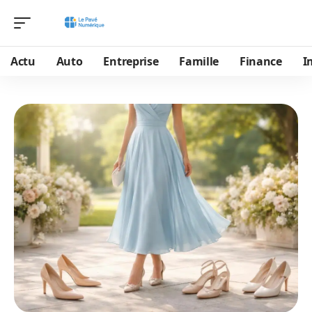
Actu
Auto
Entreprise
Famille
Finance
I