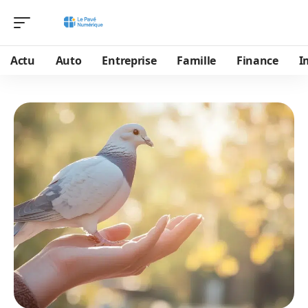
Actu
Auto
Entreprise
Famille
Finance
I