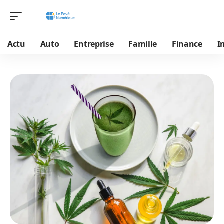
Actu
Auto
Entreprise
Famille
Finance
I