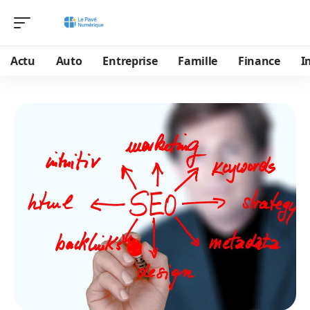
Actu
Auto
Entreprise
Famille
Finance
I