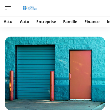
Actu
Auto
Entreprise
Famille
Finance
I