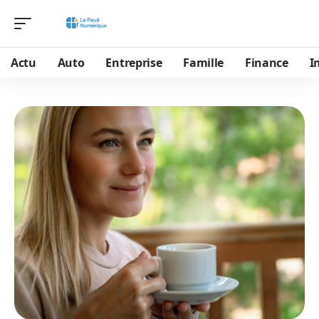
Actu
Auto
Entreprise
Famille
Finance
I