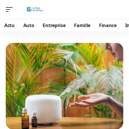
Actu
Auto
Entreprise
Famille
Finance
I