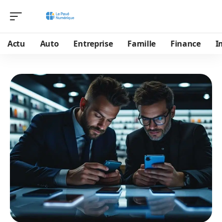
Actu
Auto
Entreprise
Famille
Finance
I