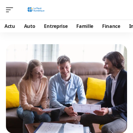
Actu
Auto
Entreprise
Famille
Finance
I