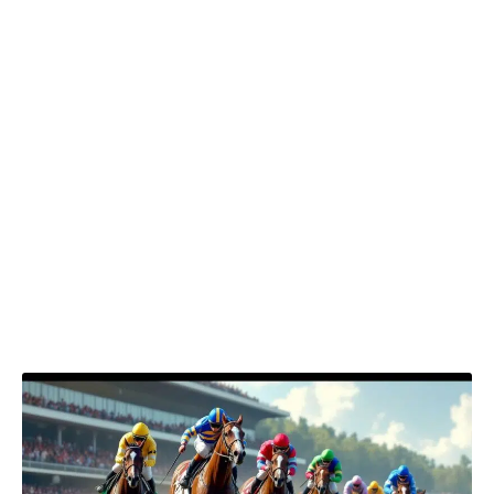
peuvent également affecter l’état de la piste et, par
conséquent, la course.
Performances passées
: Un historique solide sur des
distances similaires est un excellent indicateur de potentiel.
Pour épauler leurs analyses, les parieurs
peuvent s’appuyer sur des plateformes
reconnues telles que
Geny Courses
et
Zeturf
,
offrant des statistiques, des avis d’experts et
des récapitulatifs des performances
précédentes.