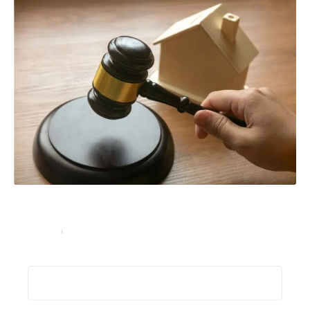
Besoin d’un avocat spécialisé dans l’immobilier pour
acheter ou vendre une maison ?
Entreprise
12 septembre 2021
Recherche
Les plus récents