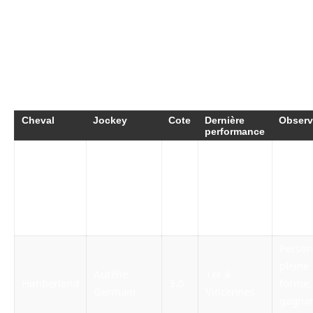
similaires.
Pour illustrer cela, un tableau récapitulatif des
chevaux à suivre pour le Quinté+ pourrait
ressembler à ceci :
Cheval
Jockey
Cote
Dernière
Observ
performance
Engag
favora
Indice
Matthieu
2ème à
2.5
excelle
d’Argent
Abrivard
Laval
corde 
gauch
Person
pleine
Aurélie
1er à
Himberland
3.0
forme,
Germain
Vincennes
gagnan