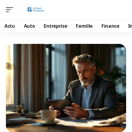
Actu
Auto
Entreprise
Famille
Finance
I