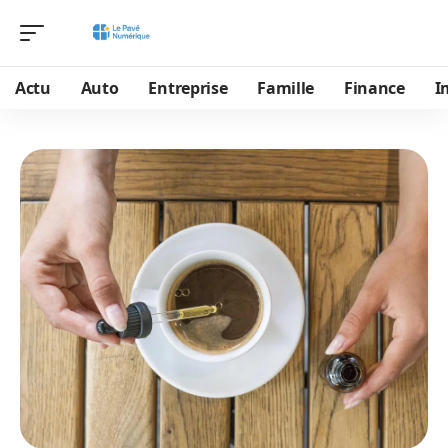
Actu
Auto
Entreprise
Famille
Finance
I