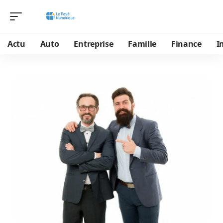
Actu
Auto
Entreprise
Famille
Finance
I