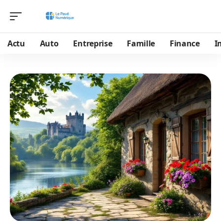
Actu
Auto
Entreprise
Famille
Finance
I