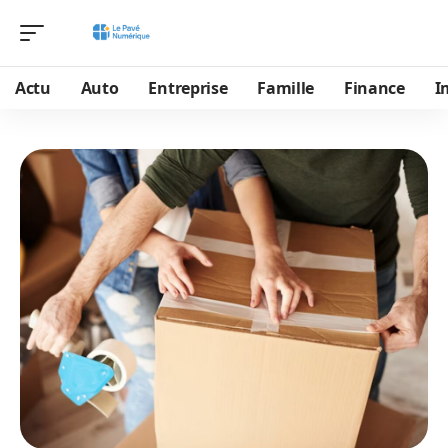
Actu
Auto
Entreprise
Famille
Finance
I