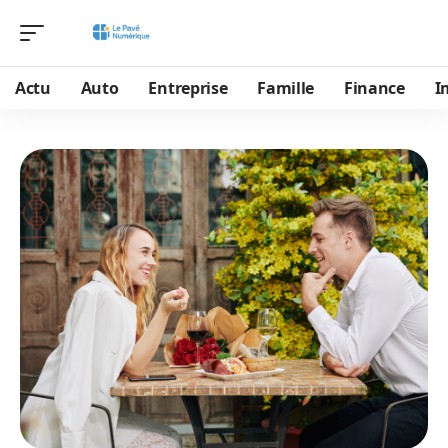
Actu
Auto
Entreprise
Famille
Finance
I