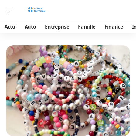
Actu
Auto
Entreprise
Famille
Finance
I