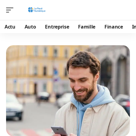
Actu
Auto
Entreprise
Famille
Finance
I