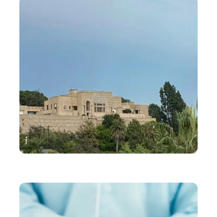
LOISIRS
Cinq maisons célèbres au cinéma