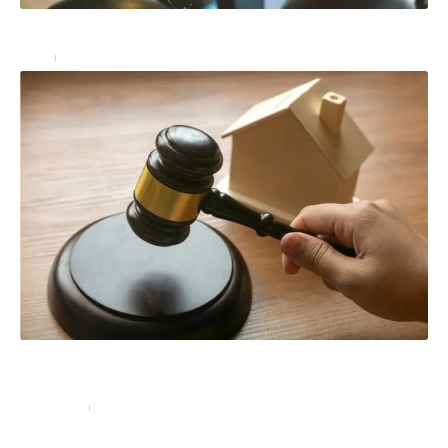
Comment acheter des casques de moto bon marché
Auto
12 septembre 2021
Besoin d’un avocat spécialisé dans l’immobilier pour
acheter ou vendre une maison ?
Entreprise
12 septembre 2021
Recherche