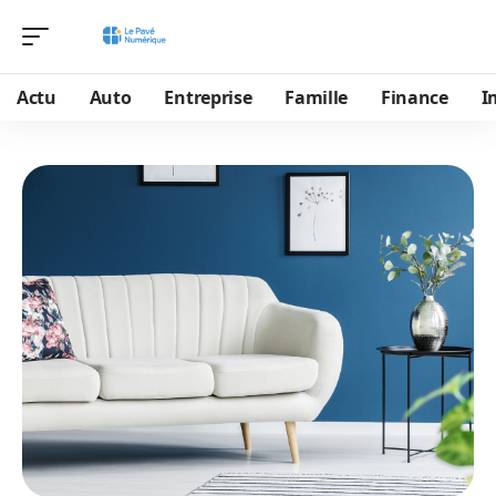
Actu
Auto
Entreprise
Famille
Finance
I