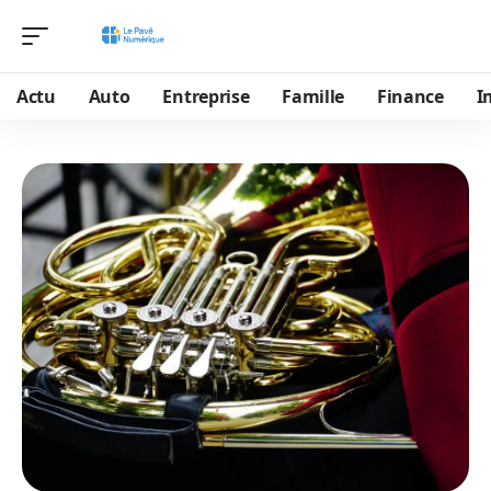
Actu
Auto
Entreprise
Famille
Finance
I