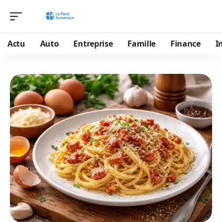
Actu
Auto
Entreprise
Famille
Finance
I