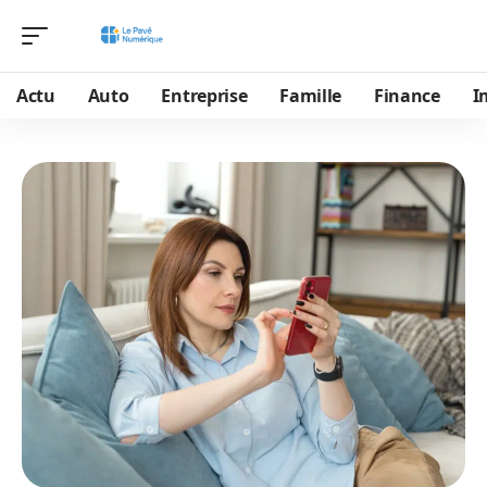
Actu
Auto
Entreprise
Famille
Finance
I