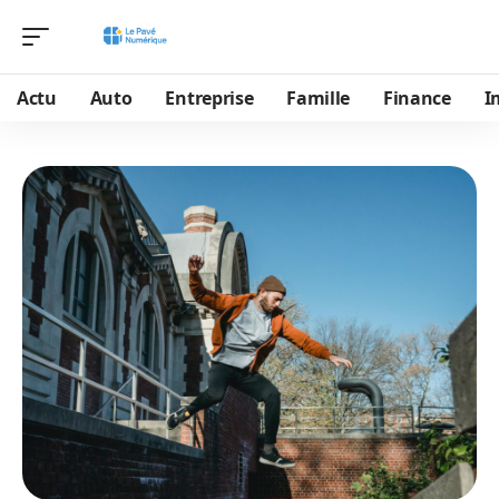
Actu
Auto
Entreprise
Famille
Finance
I