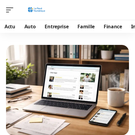
Actu
Auto
Entreprise
Famille
Finance
I