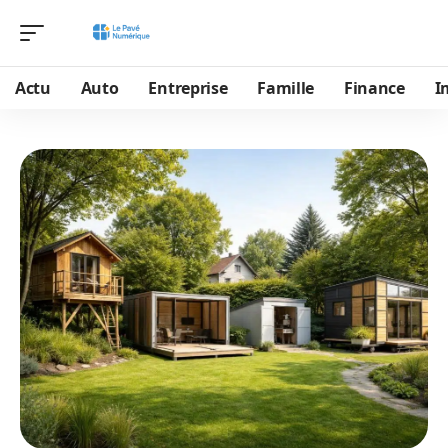
Actu
Auto
Entreprise
Famille
Finance
I