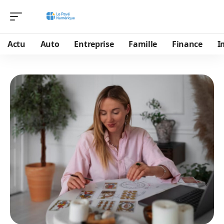
Actu
Auto
Entreprise
Famille
Finance
I