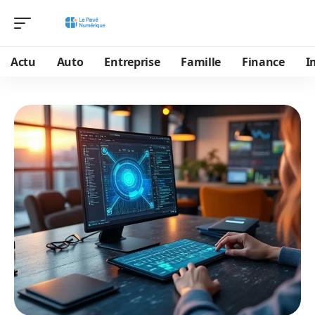
Actu
Auto
Entreprise
Famille
Finance
I