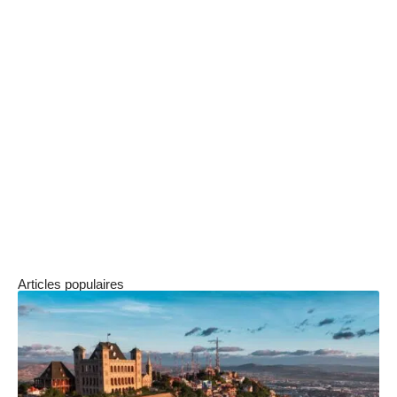
Articles populaires