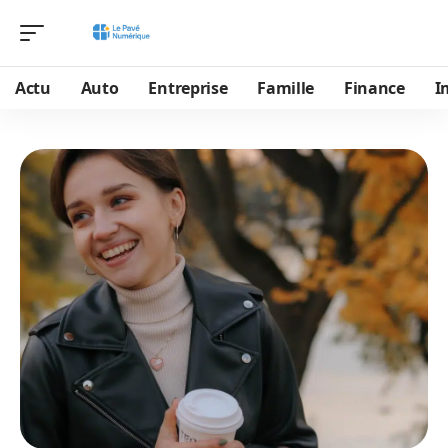
Actu
Auto
Entreprise
Famille
Finance
I