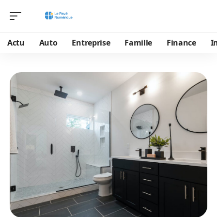
Actu
Auto
Entreprise
Famille
Finance
I