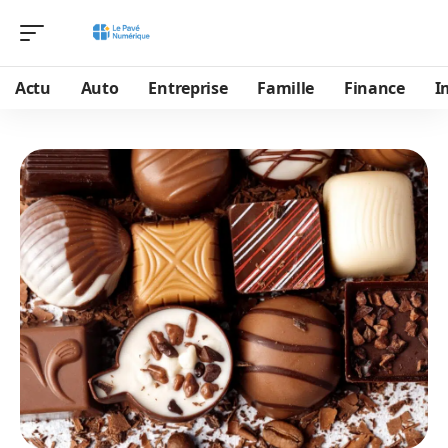
Actu
Auto
Entreprise
Famille
Finance
I