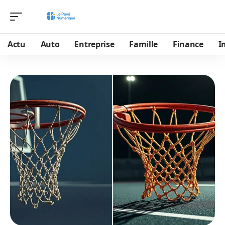
Actu
Auto
Entreprise
Famille
Finance
I