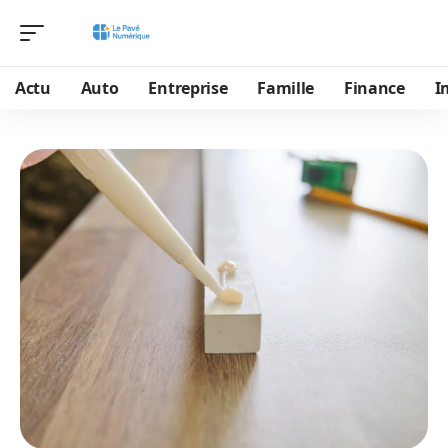
Actu
Auto
Entreprise
Famille
Finance
I