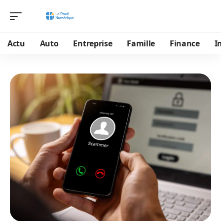
Actu
Auto
Entreprise
Famille
Finance
I