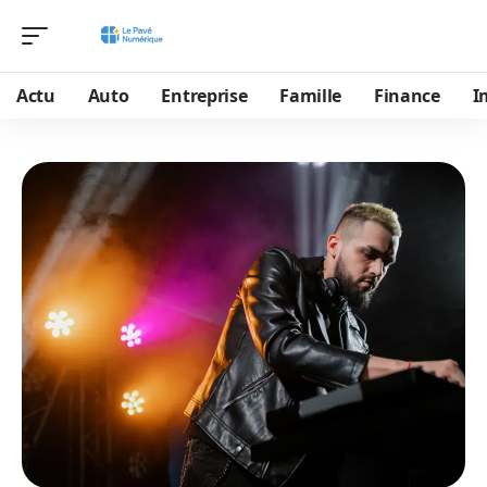
Actu
Auto
Entreprise
Famille
Finance
I