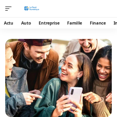
Actu
Auto
Entreprise
Famille
Finance
I