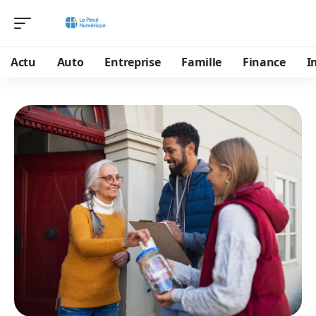
Actu
Auto
Entreprise
Famille
Finance
I