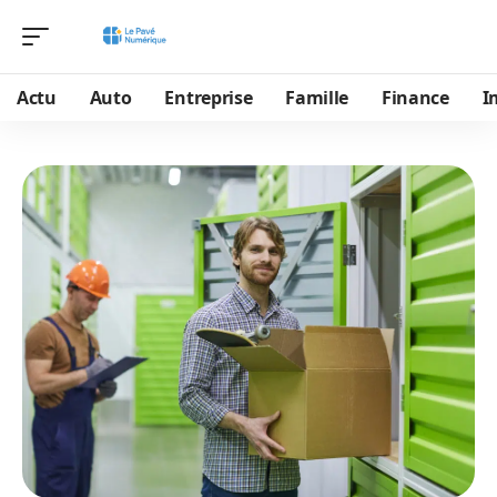
Actu
Auto
Entreprise
Famille
Finance
I