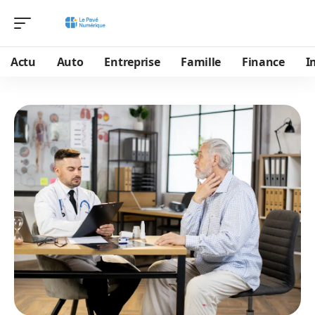
Actu
Auto
Entreprise
Famille
Finance
I