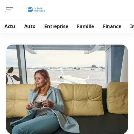
Actu
Auto
Entreprise
Famille
Finance
I