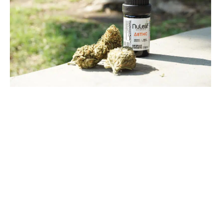
C’est quoi l’huile de chanvre CBD ?
Selon certains professionnels, l’huile de CBD
dérivée du chanvre est classée comme ayant
moins de 0,3 % de THC, ce qui rend son achat
et son utilisation légaux dans certains pays du
monde. Et comme le chanvre contient des
quantités minuscules de THC, l’huile de CBD
issue du chanvre ne provoque aucun des effets